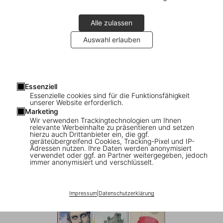
Alle zulassen
Auswahl erlauben
Essenziell
Essenzielle cookies sind für die Funktionsfähigkeit
1
/
8
unserer Website erforderlich.
Marketing
Wir verwenden Trackingtechnologien um Ihnen
Frédéric Chaubin. CCCP. Cosmic
relevante Werbeinhalte zu präsentieren und setzen
hierzu auch Drittanbieter ein, die ggf.
Communist Constructions
geräteübergreifend Cookies, Tracking-Pixel und IP-
Adressen nutzen. Ihre Daten werden anonymisiert
Photographed. 45th Ed.
verwendet oder ggf. an Partner weitergegeben, jedoch
immer anonymisiert und verschlüsselt.
US$ 30
Impressum
|
Datenschutzerklärung
45th Edition Series: