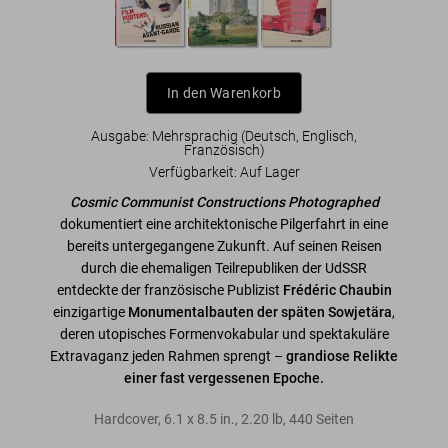
In den Warenkorb
Ausgabe: Mehrsprachig (Deutsch, Englisch,
Französisch)
Verfügbarkeit
:
Auf Lager
Cosmic Communist Constructions Photographed
dokumentiert eine architektonische Pilgerfahrt in eine
bereits untergegangene Zukunft. Auf seinen Reisen
durch die ehemaligen Teilrepubliken der UdSSR
entdeckte der französische Publizist
Frédéric Chaubin
einzigartige
Monumentalbauten der späten Sowjetära
,
deren utopisches Formenvokabular und spektakuläre
Extravaganz jeden Rahmen sprengt –
grandiose Relikte
einer fast vergessenen Epoche.
Hardcover
,
6.1
x
8.5
in.
,
2.20 lb
,
440
Seiten