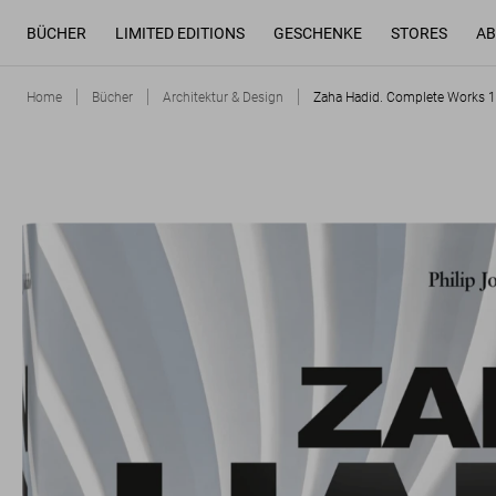
BÜCHER
LIMITED EDITIONS
GESCHENKE
STORES
AB
Home
Bücher
Architektur & Design
Zaha Hadid. Complete Works 