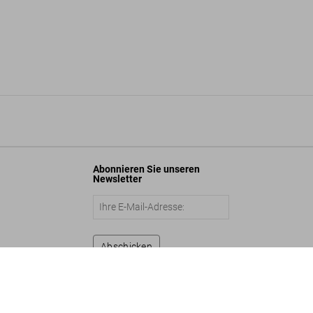
Abonnieren Sie unseren
Newsletter
Abschicken
te Works 1979–Today
In den Warenkorb