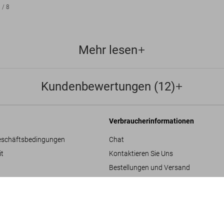
1
/
8
Mehr lesen
Kundenbewertungen (12)
Verbraucherinformationen
eschäftsbedingungen
Chat
it
Kontaktieren Sie Uns
Bestellungen und Versand
re
Bestellung verfolgen
Zaha Hadid. Comple
Retoure & Widerruf
US$ 100
Gutschein-Guthaben prüfen
hläge