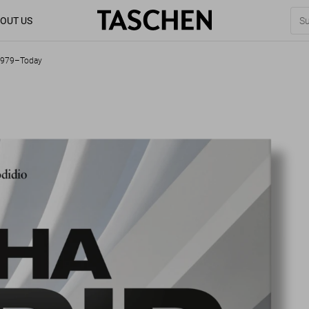
OUT US
1979–Today