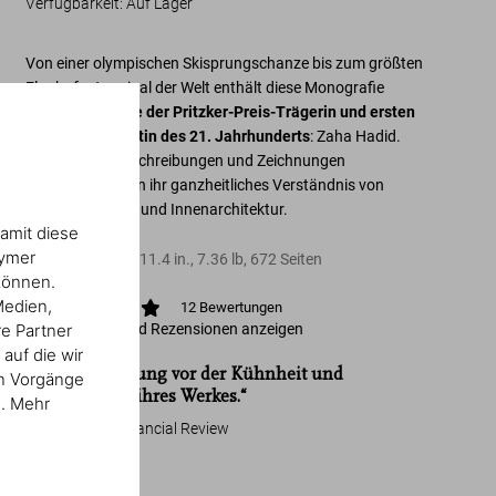
Verfügbarkeit
:
Auf Lager
Von einer olympischen Skisprungschanze bis zum größten
Flughafenterminal der Welt enthält diese Monografie
sämtliche Werke der Pritzker-Preis-Trägerin und ersten
großen Architektin des 21. Jahrhunderts
: Zaha Hadid.
Fotografien, Beschreibungen und Zeichnungen
veranschaulichen ihr ganzheitliches Verständnis von
Bauten, Mobiliar und Innenarchitektur.
amit diese
nymer
Hardcover
,
9.0
x
11.4
in.
,
7.36 lb
,
672
Seiten
können.
Medien,
12
Bewertungen
re Partner
Bewertungen und Rezensionen anzeigen
auf die wir
„Eine Verneigung vor der Kühnheit und
en Vorgänge
Großartigkeit ihres Werkes.“
n. Mehr
Australian Financial Review