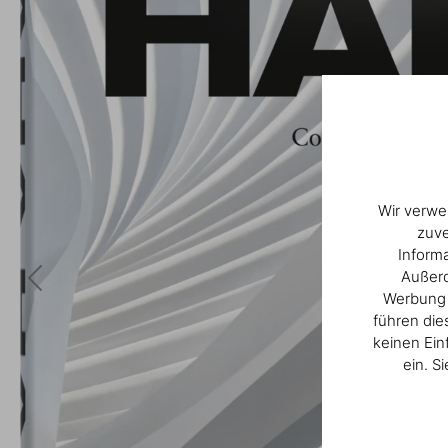
Wir verwe
zuve
Inform
Außerd
Werbung u
führen die
keinen Ein
ein. S