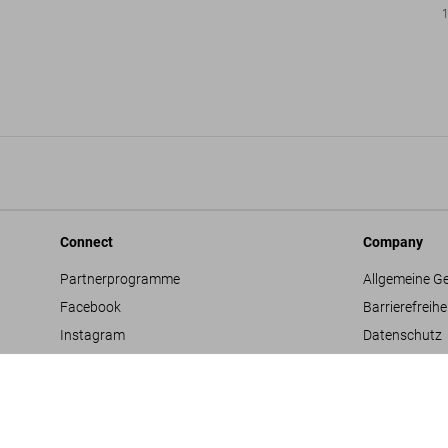
Connect
Company
Partnerprogramme
Allgemeine G
Facebook
Barrierefreihe
Instagram
Datenschutz
TikTok
Jobs & Karrie
Vertriebskontakte
Glossar
Youtube
Impressum
Projektvorsc