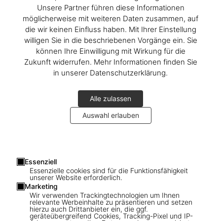
Calle del Barquillo, 30
Unsere Partner führen diese Informationen
28004 Madrid
möglicherweise mit weiteren Daten zusammen, auf
Spanien
die wir keinen Einfluss haben. Mit Ihrer Einstellung
willigen Sie in die beschriebenen Vorgänge ein. Sie
Auf der Karte anzeigen
können Ihre Einwilligung mit Wirkung für die
Zukunft widerrufen. Mehr Informationen finden Sie
Montag–Sonntag 11:00–20:00 Uhr
in unserer Datenschutzerklärung.
Daniella Rangel
Telefon +34 916 033 042
Alle zulassen
store-madrid@taschen.com
Auswahl erlauben
TASCHEN Madrid
is located in
Las Salesas
, a quintessential
district of the city beloved by locals and tourists alike. Taking over
an old haberdashery on
Barquillo Street
, the store’s design
Essenziell
playfully mixes lamps by Danish designers
Claus Bonderup
and
Essenzielle cookies sind für die Funktionsfähigkeit
Torsten Thorup
, lending the space a contemporary feel while
unserer Website erforderlich.
maintaining the endearing character of the original – creating a
Marketing
Wir verwenden Trackingtechnologien um Ihnen
new world of TASCHEN books enveloped in the rich bohemian past
relevante Werbeinhalte zu präsentieren und setzen
of the neighborhood.
hierzu auch Drittanbieter ein, die ggf.
geräteübergreifend Cookies, Tracking-Pixel und IP-