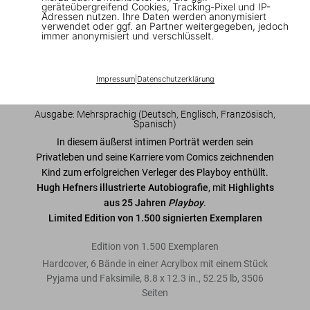
geräteübergreifend Cookies, Tracking-Pixel und IP-
US$ 6.000
Adressen nutzen. Ihre Daten werden anonymisiert
verwendet oder ggf. an Partner weitergegeben, jedoch
immer anonymisiert und verschlüsselt.
Diese Ausgabe ist ausverkauft. Gelegentlich werden jedoch
wieder Exemplare verfügbar. Bitte tragen Sie sich in unsere
Warteliste ein, damit wir Sie informieren können.
Impressum
|
Datenschutzerklärung
Jetzt registrieren
Ausgabe: Mehrsprachig (Deutsch, Englisch, Französisch,
Spanisch)
In diesem äußerst intimen Porträt werden sein
Privatleben und seine Karriere vom Comics zeichnenden
Kind zum erfolgreichen Verleger des Playboy enthüllt.
Hugh Hefner
s
illustrierte Autobiografie
, mit
Highlights
aus 25 Jahren
Playboy
.
Limited Edition von 1.500 signierten Exemplaren
Edition von 1.500 Exemplaren
Hardcover, 6 Bände in einer Acrylbox mit einem Stück
Pyjama und Faksimile
,
8.8
x
12.3
in.
,
52.25 lb
,
3506
Seiten