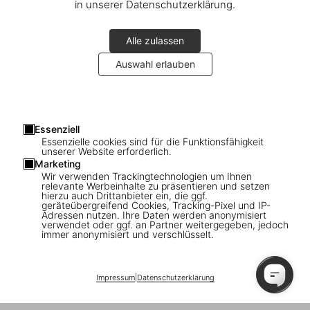
in unserer Datenschutzerklärung.
Alle zulassen
Auswahl erlauben
Essenziell
Essenzielle cookies sind für die Funktionsfähigkeit
Connect
unserer Website erforderlich.
Marketing
Company
Wir verwenden Trackingtechnologien um Ihnen
relevante Werbeinhalte zu präsentieren und setzen
hierzu auch Drittanbieter ein, die ggf.
geräteübergreifend Cookies, Tracking-Pixel und IP-
Verbraucherinformationen
Adressen nutzen. Ihre Daten werden anonymisiert
verwendet oder ggf. an Partner weitergegeben, jedoch
immer anonymisiert und verschlüsselt.
Abonnieren Sie unseren Newsletter
Impressum
|
Datenschutzerklärung
©
2026
– TASCHEN GmbH, Hohenzollernring 53, D–50672
Cologne