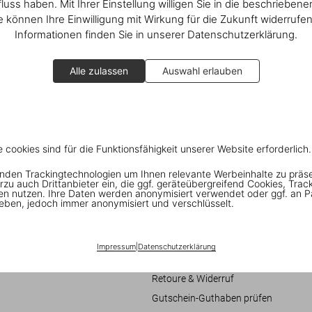
fluss haben. Mit Ihrer Einstellung willigen Sie in die beschrieben
ie können Ihre Einwilligung mit Wirkung für die Zukunft widerrufe
Informationen finden Sie in unserer Datenschutzerklärung.
Alle zulassen
Auswahl erlauben
e cookies sind für die Funktionsfähigkeit unserer Website erforderlich.
nden Trackingtechnologien um Ihnen relevante Werbeinhalte zu präs
Verbraucherinformationen
rzu auch Drittanbieter ein, die ggf. geräteübergreifend Cookies, Trac
en nutzen. Ihre Daten werden anonymisiert verwendet oder ggf. an P
eschäftsbedingungen
Chat
eben, jedoch immer anonymisiert und verschlüsselt.
it
Kontaktieren Sie Uns
Bestellungen und Versand
Impressum
|
Datenschutzerklärung
re
Bestellung verfolgen
Retoure & Widerruf
Gutschein-Guthaben prüfen