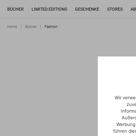
BÜCHER
LIMITED EDITIONS
GESCHENKE
STORES
AB
Home
Bücher
Fashion
Wir verwe
zuve
Inform
Außerd
Werbung u
führen die