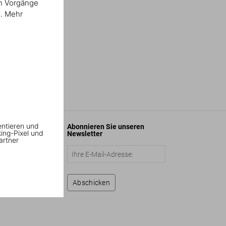
en Vorgänge
n. Mehr
entieren und
Abonnieren Sie unseren
king-Pixel und
Newsletter
artner
Abschicken