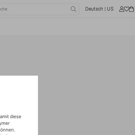
Deutsch
| US
amit diese
nymer
können.