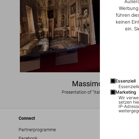
Außerd
Werbung u
führen die
keinen Ein
ein. S
Essenziell
Massimo Listri in 
Essenziell
Marketing
Presentation of “Italian Palaces” at Pal
Wir verwe
setzen hie
IP-Adress
weitergeg
Connect
Company
Partnerprogramme
Allgemeine G
Facebook
Barrierefreihe