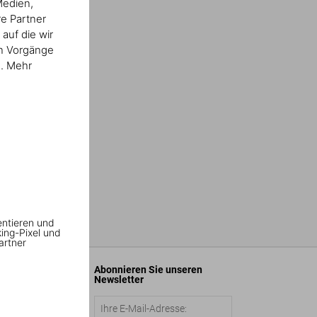
Medien,
re Partner
auf die wir
en Vorgänge
n. Mehr
entieren und
king-Pixel und
artner
Abonnieren Sie unseren
Newsletter