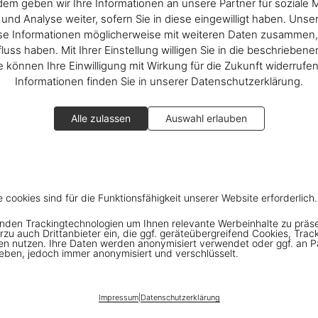
em geben wir Ihre Informationen an unsere Partner für soziale 
nd Analyse weiter, sofern Sie in diese eingewilligt haben. Unse
se Informationen möglicherweise mit weiteren Daten zusammen, 
fluss haben. Mit Ihrer Einstellung willigen Sie in die beschrieben
ie können Ihre Einwilligung mit Wirkung für die Zukunft widerrufe
Informationen finden Sie in unserer Datenschutzerklärung.
Alle zulassen
Auswahl erlauben
Rome
e cookies sind für die Funktionsfähigkeit unserer Website erforderlich.
azzo Venezia
nden Trackingtechnologien um Ihnen relevante Werbeinhalte zu präs
rzu auch Drittanbieter ein, die ggf. geräteübergreifend Cookies, Trac
en nutzen. Ihre Daten werden anonymisiert verwendet oder ggf. an P
eben, jedoch immer anonymisiert und verschlüsselt.
Verbraucherinformationen
eschäftsbedingungen
Chat
Impressum
|
Datenschutzerklärung
it
Kontaktieren Sie Uns