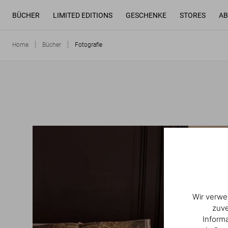
BÜCHER
LIMITED EDITIONS
GESCHENKE
STORES
AB
Home
Bücher
Fotografie
Wir verwe
zuve
Inform