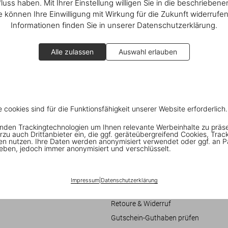
fluss haben. Mit Ihrer Einstellung willigen Sie in die beschrieben
ie können Ihre Einwilligung mit Wirkung für die Zukunft widerrufe
Informationen finden Sie in unserer Datenschutzerklärung.
Alle zulassen
Auswahl erlauben
e cookies sind für die Funktionsfähigkeit unserer Website erforderlich.
nden Trackingtechnologien um Ihnen relevante Werbeinhalte zu präs
Verbraucherinformationen
rzu auch Drittanbieter ein, die ggf. geräteübergreifend Cookies, Trac
en nutzen. Ihre Daten werden anonymisiert verwendet oder ggf. an P
eschäftsbedingungen
Chat
eben, jedoch immer anonymisiert und verschlüsselt.
it
Kontaktieren Sie Uns
Bestellungen und Versand
Impressum
|
Datenschutzerklärung
re
Bestellung verfolgen
Retoure & Widerruf
Gutschein-Guthaben prüfen