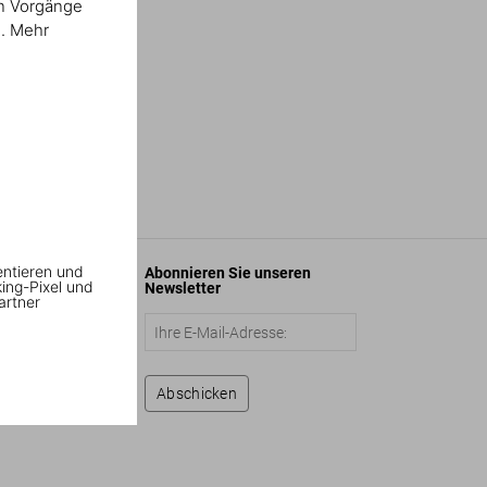
en Vorgänge
n. Mehr
entieren und
Abonnieren Sie unseren
king-Pixel und
Newsletter
artner
Abschicken