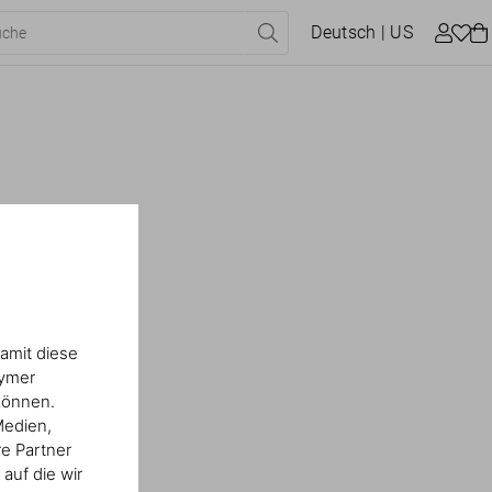
Deutsch
| US
amit diese
nymer
können.
Medien,
re Partner
auf die wir