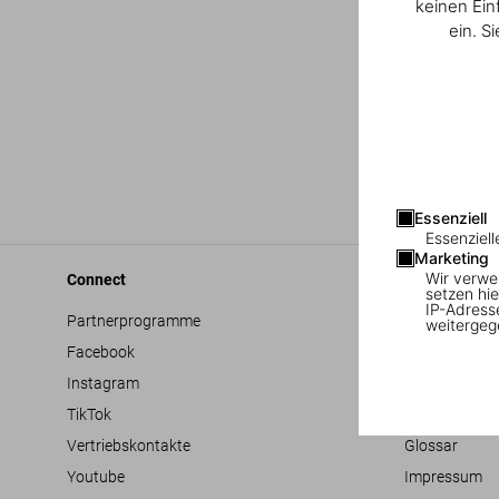
keinen Ein
ein. S
Essenziell
Essenziell
Marketing
Wir verwe
Connect
Company
setzen hie
IP-Adress
Partnerprogramme
Allgemeine G
weitergeg
Facebook
Barrierefreihe
Instagram
Datenschutz
TikTok
Jobs & Karrie
Vertriebskontakte
Glossar
Youtube
Impressum