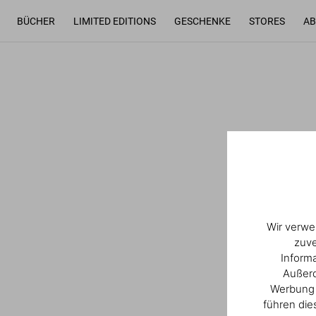
BÜCHER
LIMITED EDITIONS
GESCHENKE
STORES
AB
Wir verwe
zuve
Inform
Außerd
Werbung u
führen die