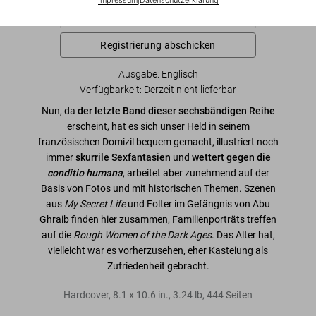
Registrierung abschicken
Ausgabe: Englisch
Verfügbarkeit
:
Derzeit nicht lieferbar
Nun, da
der letzte Band dieser sechsbändigen Reihe
erscheint, hat es sich unser Held in seinem
französischen Domizil bequem gemacht, illustriert noch
immer
skurrile Sexfantasien
und
wettert gegen die
conditio humana
, arbeitet aber zunehmend auf der
Basis von Fotos und mit historischen Themen. Szenen
aus
My Secret Life
und Folter im Gefängnis von Abu
Ghraib finden hier zusammen, Familienporträts treffen
auf die
Rough Women of the Dark Ages
. Das Alter hat,
vielleicht war es vorherzusehen, eher Kasteiung als
Zufriedenheit gebracht.
Hardcover
,
8.1
x
10.6
in.
,
3.24 lb
,
444
Seiten