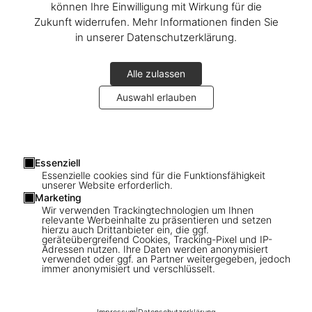
können Ihre Einwilligung mit Wirkung für die
Zukunft widerrufen. Mehr Informationen finden Sie
in unserer Datenschutzerklärung.
Alle zulassen
Auswahl erlauben
1
/
8
Essenziell
Essenzielle cookies sind für die Funktionsfähigkeit
unserer Website erforderlich.
ADULTS ONLY
Marketing
Robert Crumb. Sketchbook Vol. 6. 1998–
Wir verwenden Trackingtechnologien um Ihnen
relevante Werbeinhalte zu präsentieren und setzen
2011
hierzu auch Drittanbieter ein, die ggf.
geräteübergreifend Cookies, Tracking-Pixel und IP-
Adressen nutzen. Ihre Daten werden anonymisiert
verwendet oder ggf. an Partner weitergegeben, jedoch
US$ 50
immer anonymisiert und verschlüsselt.
Bitte registrieren Sie sich mit Ihrer E-Mail-Adresse - wir
informieren Sie gerne, wenn dieser Titel verfügbar ist:
Impressum
|
Datenschutzerklärung