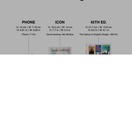
Walton Ford. 40th Ed.
US$ 30
Jetzt kaufen