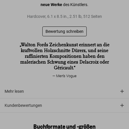
neue Werke
des Künstlers.
Hardcover
,
6.1
x
8.5
in.
,
2.51 lb
,
512
Seiten
Bewertung schreiben
„Walton Fords Zeichenkunst erinnert an die
kraftvollen Holzschnitte Dürers, und seine
raffinierten Kompositionen haben den
malerischen Schwung eines Delacroix oder
Géricault.“
Men’s Vogue
Mehr lesen
Kundenbewertungen
Buchformate und -größen