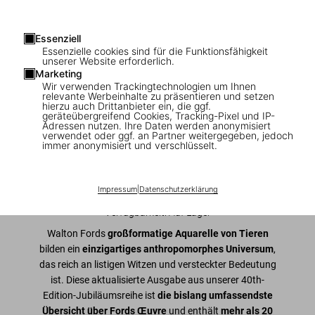
Essenziell
1
/
9
Essenzielle cookies sind für die Funktionsfähigkeit
unserer Website erforderlich.
Marketing
Walton Ford. 40th Ed.
Wir verwenden Trackingtechnologien um Ihnen
relevante Werbeinhalte zu präsentieren und setzen
hierzu auch Drittanbieter ein, die ggf.
US$ 30
geräteübergreifend Cookies, Tracking-Pixel und IP-
Adressen nutzen. Ihre Daten werden anonymisiert
verwendet oder ggf. an Partner weitergegeben, jedoch
immer anonymisiert und verschlüsselt.
In den Warenkorb
Ausgabe: Mehrsprachig (Deutsch, Englisch,
Impressum
|
Datenschutzerklärung
Französisch)
Verfügbarkeit
:
Auf Lager
Walton Fords
großformatige Aquarelle von Tieren
bilden ein
einzigartiges anthropomorphes Universum
,
das reich an listigen Witzen und versteckter Bedeutung
ist. Diese aktualisierte Ausgabe aus unserer 40th-
Edition-Jubiläumsreihe ist
die bislang umfassendste
Übersicht über Fords Œuvre
und enthält
mehr als 20