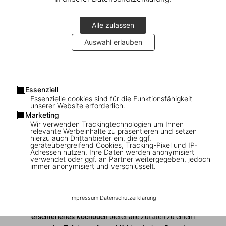
Alle zulassen
Auswahl erlauben
1
/
8
Essenziell
Essenzielle cookies sind für die Funktionsfähigkeit
Dalí. Les dîners de Gala
unserer Website erforderlich.
Marketing
Wir verwenden Trackingtechnologien um Ihnen
US$ 60
relevante Werbeinhalte zu präsentieren und setzen
hierzu auch Drittanbieter ein, die ggf.
geräteübergreifend Cookies, Tracking-Pixel und IP-
Adressen nutzen. Ihre Daten werden anonymisiert
In den Warenkorb
verwendet oder ggf. an Partner weitergegeben, jedoch
immer anonymisiert und verschlüsselt.
Ausgabe: Englisch
Verfügbarkeit
:
Auf Lager
Impressum
|
Datenschutzerklärung
Les dîners de Gala
– Salvador Dalís 1973 erstmals
erschienenes Kochbuch
bietet alle Zutaten zu einem