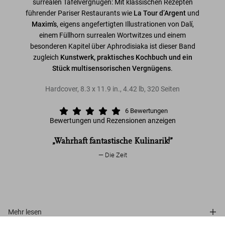
surrealen Tafelvergnügen: Mit klassischen Rezepten
führender Pariser Restaurants wie
La Tour d’Argent
und
Maxim’s
, eigens angefertigten Illustrationen von Dalí,
einem Füllhorn surrealen Wortwitzes und einem
besonderen Kapitel über Aphrodisiaka ist dieser Band
zugleich
Kunstwerk, praktisches Kochbuch und ein
Stück multisensorischen Vergnügens
.
Hardcover
,
8.3
x
11.9
in.
,
4.42 lb
,
320
Seiten
6
Bewertungen
Bewertungen und Rezensionen anzeigen
„Wahrhaft fantastische Kulinarik!”
Die Zeit
Mehr lesen