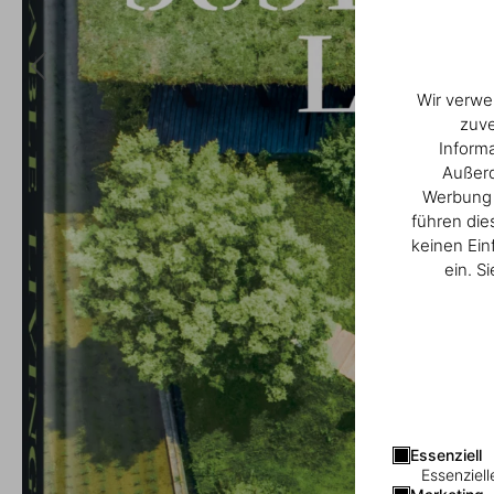
Wir verwe
zuve
Inform
Außerd
Werbung u
führen die
keinen Ein
ein. S
Essenziell
Essenziell