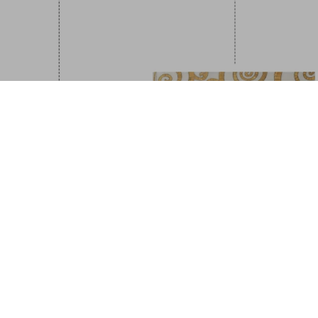
Homes for Our T
€ 75
XL