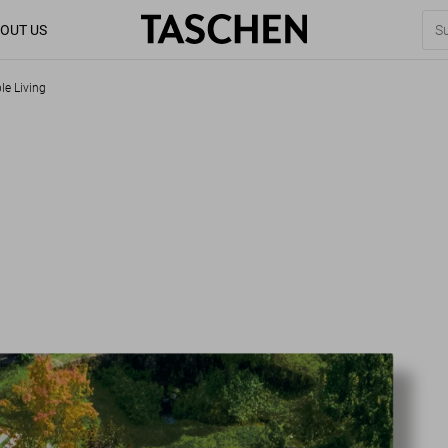
OUT US
le Living