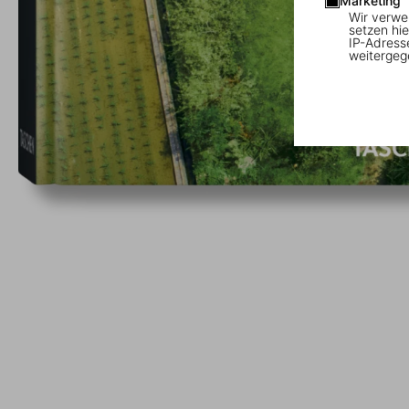
Marketing
Wir verwe
setzen hie
IP-Adress
weitergeg