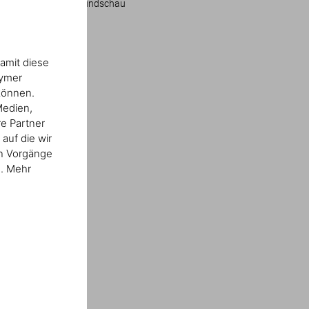
Frankfurter Rundschau
amit diese
nymer
können.
Medien,
re Partner
auf die wir
en Vorgänge
n. Mehr