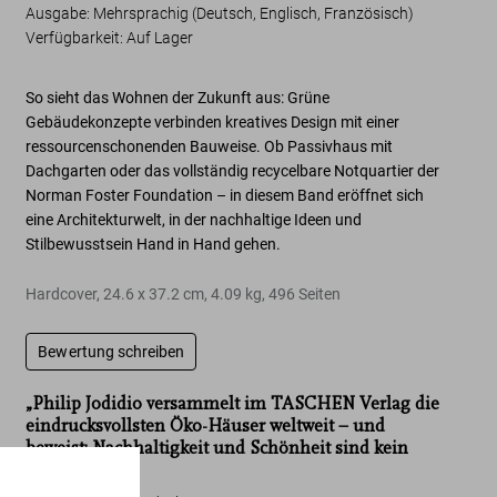
Ausgabe: Mehrsprachig (Deutsch, Englisch, Französisch)
Verfügbarkeit
:
Auf Lager
So sieht das Wohnen der Zukunft aus:
Grüne
Gebäudekonzepte
verbinden kreatives Design mit einer
ressourcenschonenden Bauweise. Ob Passivhaus mit
Dachgarten oder das vollständig recycelbare Notquartier der
Norman Foster Foundation – in diesem Band eröffnet sich
eine Architekturwelt, in der
nachhaltige Ideen und
Stilbewusstsein
Hand in Hand gehen.
Hardcover
,
24.6
x
37.2
cm
,
4.09 kg
,
496
Seiten
Bewertung schreiben
„Philip Jodidio versammelt im TASCHEN Verlag die
Homes for Our Time. Sustainable Living
eindrucksvollsten Öko-Häuser weltweit – und
beweist: Nachhaltigkeit und Schönheit sind kein
Widerspruch.”
Homes for Our Time