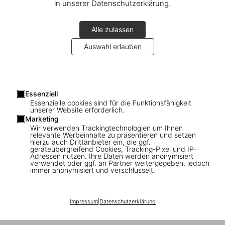
in unserer Datenschutzerklärung.
Alle zulassen
Auswahl erlauben
Essenziell
Essenzielle cookies sind für die Funktionsfähigkeit
Connect
unserer Website erforderlich.
Marketing
Company
Wir verwenden Trackingtechnologien um Ihnen
relevante Werbeinhalte zu präsentieren und setzen
hierzu auch Drittanbieter ein, die ggf.
geräteübergreifend Cookies, Tracking-Pixel und IP-
Verbraucherinformationen
Adressen nutzen. Ihre Daten werden anonymisiert
verwendet oder ggf. an Partner weitergegeben, jedoch
immer anonymisiert und verschlüsselt.
Abonnieren Sie unseren Newsletter
Impressum
|
Datenschutzerklärung
©
2026
– TASCHEN GmbH, Hohenzollernring 53, D–50672
Cologne