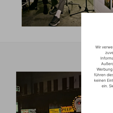
1
/
5
Wir verwe
zuve
Inform
Außerd
Werbung u
führen die
keinen Ein
ein. S