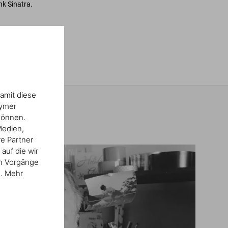
k Sinatra.
amit diese
nymer
können.
Medien,
re Partner
auf die wir
en Vorgänge
n. Mehr