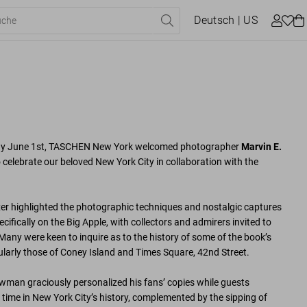
Deutsch
| US
sday June 1st, TASCHEN New York welcomed photographer
Marvin E.
 celebrate our beloved New York City in collaboration with the
xer highlighted the photographic techniques and nostalgic captures
ifically on the Big Apple, with collectors and admirers invited to
 Many were keen to inquire as to the history of some of the book’s
ularly those of Coney Island and Times Square, 42nd Street.
ewman graciously personalized his fans’ copies while guests
 time in New York City’s history, complemented by the sipping of