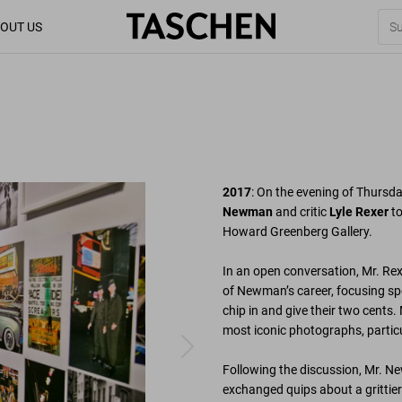
OUT US
2017
: On the evening of Thur
Newman
and critic
Lyle Rexer
to
Howard Greenberg Gallery.
In an open conversation, Mr. Re
of Newman’s career, focusing spec
chip in and give their two cents.
most iconic photographs, partic
Following the discussion, Mr. N
exchanged quips about a grittier