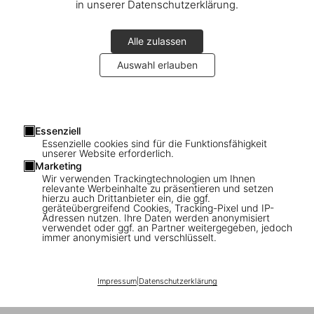
in unserer Datenschutzerklärung.
Alle zulassen
Auswahl erlauben
Essenziell
Essenzielle cookies sind für die Funktionsfähigkeit
Connect
unserer Website erforderlich.
Marketing
Company
Wir verwenden Trackingtechnologien um Ihnen
relevante Werbeinhalte zu präsentieren und setzen
hierzu auch Drittanbieter ein, die ggf.
geräteübergreifend Cookies, Tracking-Pixel und IP-
Verbraucherinformationen
Adressen nutzen. Ihre Daten werden anonymisiert
verwendet oder ggf. an Partner weitergegeben, jedoch
immer anonymisiert und verschlüsselt.
Abonnieren Sie unseren Newsletter
Impressum
|
Datenschutzerklärung
©
2026
– TASCHEN GmbH, Hohenzollernring 53, D–50672
Cologne