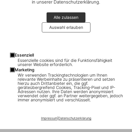
in unserer Datenschutzerklärung.
Mary McCartney in London
The launch of ‘Feeding Creativity’
Alle zulassen
Auswahl erlauben
Essenziell
Essenzielle cookies sind für die Funktionsfähigkeit
Connect
unserer Website erforderlich.
Marketing
Company
Wir verwenden Trackingtechnologien um Ihnen
relevante Werbeinhalte zu präsentieren und setzen
hierzu auch Drittanbieter ein, die ggf.
geräteübergreifend Cookies, Tracking-Pixel und IP-
Verbraucherinformationen
Adressen nutzen. Ihre Daten werden anonymisiert
verwendet oder ggf. an Partner weitergegeben, jedoch
immer anonymisiert und verschlüsselt.
Abonnieren Sie unseren Newsletter
Impressum
|
Datenschutzerklärung
©
2026
– TASCHEN GmbH, Hohenzollernring 53, D–50672
Cologne