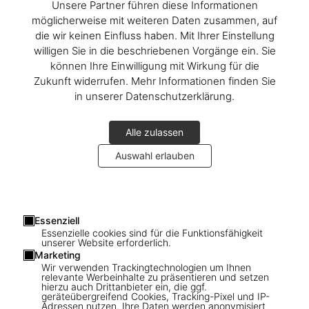
Unsere Partner führen diese Informationen
The Gourmand’s Lemon
möglicherweise mit weiteren Daten zusammen, auf
A Collection of Stories and Recipes
die wir keinen Einfluss haben. Mit Ihrer Einstellung
willigen Sie in die beschriebenen Vorgänge ein. Sie
können Ihre Einwilligung mit Wirkung für die
Zukunft widerrufen. Mehr Informationen finden Sie
in unserer Datenschutzerklärung.
Alle zulassen
Auswahl erlauben
Essenziell
Essenzielle cookies sind für die Funktionsfähigkeit
unserer Website erforderlich.
Marketing
How do you like your eggs?
Wir verwenden Trackingtechnologien um Ihnen
relevante Werbeinhalte zu präsentieren und setzen
A Collection of Stories and Recipes
hierzu auch Drittanbieter ein, die ggf.
geräteübergreifend Cookies, Tracking-Pixel und IP-
Adressen nutzen. Ihre Daten werden anonymisiert