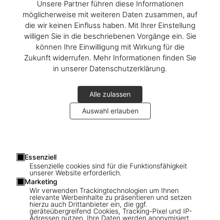
Unsere Partner führen diese Informationen
A Whole Lot of Hockney
möglicherweise mit weiteren Daten zusammen, auf
The Making of A Bigger Book
die wir keinen Einfluss haben. Mit Ihrer Einstellung
willigen Sie in die beschriebenen Vorgänge ein. Sie
können Ihre Einwilligung mit Wirkung für die
Zukunft widerrufen. Mehr Informationen finden Sie
in unserer Datenschutzerklärung.
Alle zulassen
Auswahl erlauben
Essenziell
Essenzielle cookies sind für die Funktionsfähigkeit
unserer Website erforderlich.
Marketing
David Hockney. 220 for 2020
Wir verwenden Trackingtechnologien um Ihnen
relevante Werbeinhalte zu präsentieren und setzen
Discover the artist’s book
hierzu auch Drittanbieter ein, die ggf.
geräteübergreifend Cookies, Tracking-Pixel und IP-
Adressen nutzen. Ihre Daten werden anonymisiert