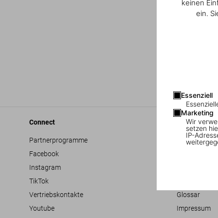
keinen Ein
ein. S
Essenziell
Essenziell
Marketing
Wir verwe
Connect
Company
setzen hie
IP-Adress
Partnerprogramme
Allgemeine G
weitergeg
Facebook
Barrierefreihe
Instagram
Datenschutz
TikTok
Jobs & Karrie
Vertriebskontakte
Glossar
Youtube
Impressum