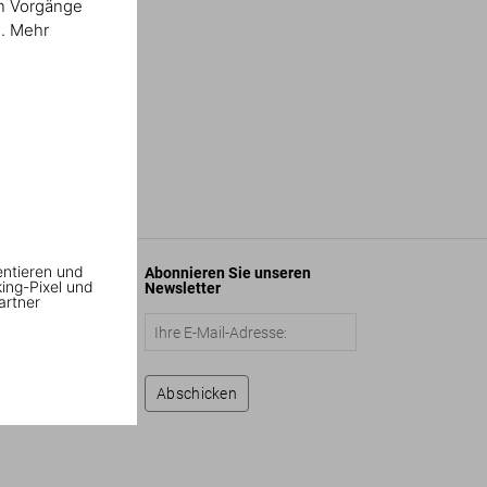
en Vorgänge
n. Mehr
entieren und
Abonnieren Sie unseren
king-Pixel und
Newsletter
artner
Abschicken