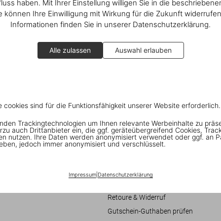
fluss haben. Mit Ihrer Einstellung willigen Sie in die beschrieben
ie können Ihre Einwilligung mit Wirkung für die Zukunft widerrufe
Informationen finden Sie in unserer Datenschutzerklärung.
Alle zulassen
Auswahl erlauben
e cookies sind für die Funktionsfähigkeit unserer Website erforderlich.
nden Trackingtechnologien um Ihnen relevante Werbeinhalte zu präs
Verbraucherinformationen
rzu auch Drittanbieter ein, die ggf. geräteübergreifend Cookies, Trac
en nutzen. Ihre Daten werden anonymisiert verwendet oder ggf. an P
eschäftsbedingungen
Chat
eben, jedoch immer anonymisiert und verschlüsselt.
it
Kontaktieren Sie Uns
Bestellungen und Versand
Impressum
|
Datenschutzerklärung
re
Bestellung verfolgen
Retoure & Widerruf
Gutschein-Guthaben prüfen