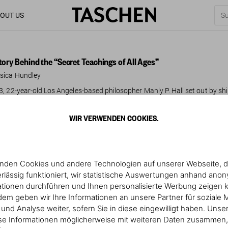
OUT US
tory Behind the “Secret Teachings of All Ages”
sica Hundley
3, 22-year-old Los Angeles-based philosopher Manly P. Hall set out by shi
f the Sphinx, climb the Great Wall, and sit at the feet of Sufi holy men. 
dium of philosophy and myth, entitled
The Secret Teachings of All Ages
WIR VERWENDEN COOKIES.
reting the philosophic, scientific, and religious allegories of the ancient
walk of life who are interested in the deeper problems of their divine origi
nden Cookies und andere Technologien auf unserer Webseite, d
rlässig funktioniert, wir statistische Auswertungen anhand ano
ationen durchführen und Ihnen personalisierte Werbung zeigen 
ad more
em geben wir Ihre Informationen an unsere Partner für soziale 
nd Analyse weiter, sofern Sie in diese eingewilligt haben. Unse
se Informationen möglicherweise mit weiteren Daten zusammen, 