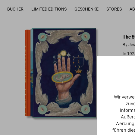
BÜCHER
LIMITED EDITIONS
GESCHENKE
STORES
AB
The S
By Jes
In 192
feet o
compen
interp
every 
Wir verwe
zuve
Inform
Re
Außerd
Werbung u
führen die