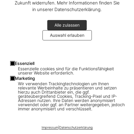
Zukunft widerrufen. Mehr Informationen finden Sie
By Jennifer HIggie
in unserer Datenschutzerklärung.
An egg is a deceptively simple object. It is a symbol and a
shape-shifter, a food and a metaphor, an industry and an
inspiration, a millennia-old, cross-cultural expression of
Alle zulassen
rebirth, fertility and potential. It’s also a star of literature,
music, design and film.
Auswahl erlauben
Read more
Essenziell
Essenzielle cookies sind für die Funktionsfähigkeit
unserer Website erforderlich.
Connect
Marketing
Wir verwenden Trackingtechnologien um Ihnen
relevante Werbeinhalte zu präsentieren und setzen
Company
hierzu auch Drittanbieter ein, die ggf.
geräteübergreifend Cookies, Tracking-Pixel und IP-
Adressen nutzen. Ihre Daten werden anonymisiert
verwendet oder ggf. an Partner weitergegeben, jedoch
Verbraucherinformationen
immer anonymisiert und verschlüsselt.
Abonnieren Sie unseren Newsletter
Impressum
|
Datenschutzerklärung