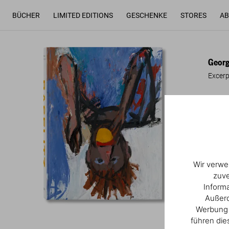
BÜCHER
LIMITED EDITIONS
GESCHENKE
STORES
AB
Georg 
Excerp
“
It is 
throug
Wir verwe
zuve
Inform
Re
Außerd
Werbung u
führen die