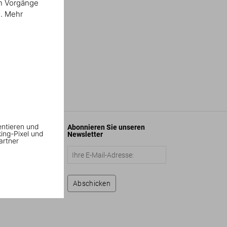
en Vorgänge
n. Mehr
entieren und
Abonnieren Sie unseren
king-Pixel und
Newsletter
artner
Abschicken