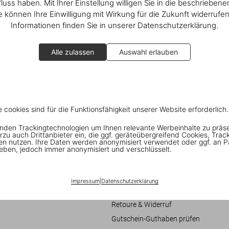
fluss haben. Mit Ihrer Einstellung willigen Sie in die beschrieben
ie können Ihre Einwilligung mit Wirkung für die Zukunft widerrufe
Informationen finden Sie in unserer Datenschutzerklärung.
Alle zulassen
Auswahl erlauben
e cookies sind für die Funktionsfähigkeit unserer Website erforderlich.
nden Trackingtechnologien um Ihnen relevante Werbeinhalte zu präs
Verbraucherinformationen
rzu auch Drittanbieter ein, die ggf. geräteübergreifend Cookies, Trac
en nutzen. Ihre Daten werden anonymisiert verwendet oder ggf. an P
eschäftsbedingungen
Chat
eben, jedoch immer anonymisiert und verschlüsselt.
it
Kontaktieren Sie Uns
Bestellungen und Versand
Impressum
|
Datenschutzerklärung
re
Bestellung verfolgen
Retoure & Widerruf
Gutschein-Guthaben prüfen