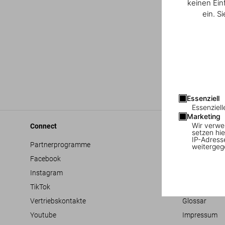
keinen Ein
ein. S
Essenziell
Essenziell
Marketing
Wir verwe
Connect
Company
setzen hie
IP-Adress
Partnerprogramme
Allgemeine G
weitergeg
Facebook
Barrierefreihe
Instagram
Datenschutz
TikTok
Jobs & Karrie
Vertriebskontakte
Glossar
Youtube
Impressum