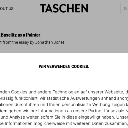
OUT US
Baselitz as a Painter
t from the essay by Jonathan Jones
not abstract just because it is upside down. It still has meaning, but the 
h the act of painting
.” Georg Baselitz
WIR VERWENDEN COOKIES.
nden Cookies und andere Technologien auf unserer Webseite, d
rlässig funktioniert, wir statistische Auswertungen anhand ano
ationen durchführen und Ihnen personalisierte Werbung zeigen 
ad More
em geben wir Ihre Informationen an unsere Partner für soziale 
nd Analyse weiter, sofern Sie in diese eingewilligt haben. Unse
se Informationen möglicherweise mit weiteren Daten zusammen, 