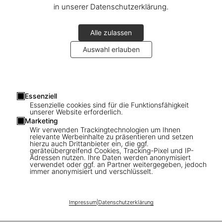
in unserer Datenschutzerklärung.
“
These beautifully detailed images show the remarkable legacy
of Anna Atkins, a 19th-century botanist who left her stamp on
science and photography with her signature ‘cyanotype’ prints
.”
Alle zulassen
New Scientist
Auswahl erlauben
Read More
Essenziell
Essenzielle cookies sind für die Funktionsfähigkeit
Connect
unserer Website erforderlich.
Marketing
Wir verwenden Trackingtechnologien um Ihnen
Company
relevante Werbeinhalte zu präsentieren und setzen
hierzu auch Drittanbieter ein, die ggf.
geräteübergreifend Cookies, Tracking-Pixel und IP-
Verbraucherinformationen
Adressen nutzen. Ihre Daten werden anonymisiert
verwendet oder ggf. an Partner weitergegeben, jedoch
immer anonymisiert und verschlüsselt.
Abonnieren Sie unseren Newsletter
Impressum
|
Datenschutzerklärung
©
2026
– TASCHEN GmbH, Hohenzollernring 53, D–50672
Cologne